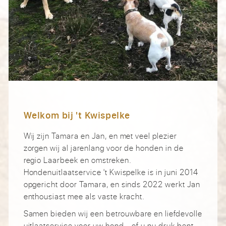
Welkom bij 't Kwispelke
Wij zijn Tamara en Jan, en met veel plezier
zorgen wij al jarenlang voor de honden in de
regio Laarbeek en omstreken.
Hondenuitlaatservice 't Kwispelke is in juni 2014
opgericht door Tamara, en sinds 2022 werkt Jan
enthousiast mee als vaste kracht.
Samen bieden wij een betrouwbare en liefdevolle
uitlaatservice voor uw hond - of u nu druk bent