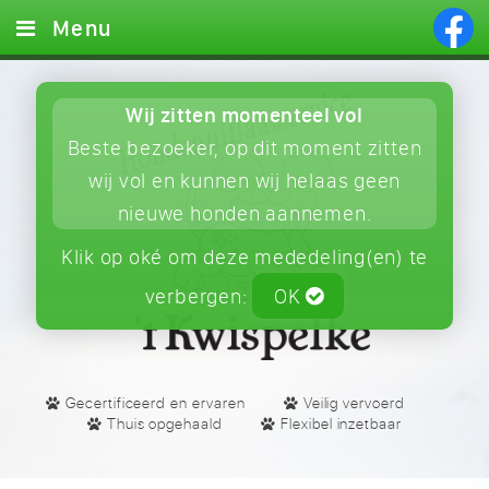
Menu
Home
Wij zitten momenteel vol
Diensten
Beste bezoeker, op dit moment zitten
Foto's
wij vol en kunnen wij helaas geen
nieuwe honden aannemen.
Contact
Klik op oké om deze mededeling(en) te
verbergen:
OK
Gecertificeerd en ervaren
Veilig vervoerd
Thuis opgehaald
Flexibel inzetbaar